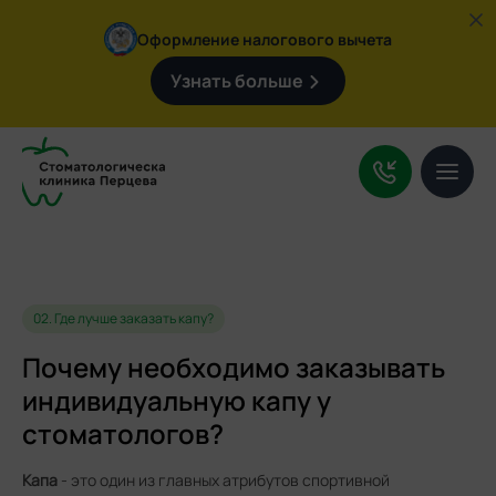
Оформление налогового вычета
Узнать больше
Услуги
О клинике
Цены
Врачи
Контакты
02. Где лучше заказать капу?
Почему необходимо заказывать
индивидуальную капу у
Поиск
по
стоматологов?
сайту:
+7 (4932) 92-09-47
Капа
- это один из главных атрибутов спортивной