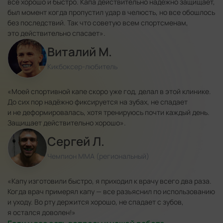
все хорошо и быстро. Капа действительно надёжно защищает,
был момент когда пропустил удар в челюсть, но все обошлось
без последствий. Так что советую всем спортсменам,
это действительно спасает».
Виталий М.
Кикбоксер-любитель
«Моей спортивной капе скоро уже год, делал в этой клинике.
До сих пор надёжно фиксируется на зубах, не спадает
и не деформировалась, хотя тренируюсь почти каждый день.
Защищает действительно хорошо».
Сергей Л.
Чемпион ММА (региональный)
«Капу изготовили быстро, я приходил к врачу всего два раза.
Когда врач примерял капу — все разъяснил по использованию
и уходу. Во рту держится хорошо, не спадает с зубов,
я остался доволен!»