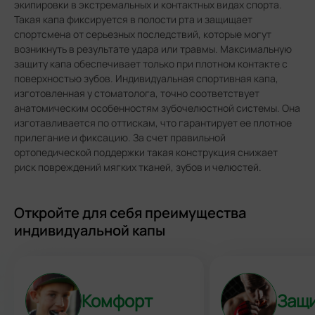
экипировки в экстремальных и контактных видах спорта.
График работы:
Такая капа фиксируется в полости рта и защищает
спортсмена от серьезных последствий, которые могут
8 августа, клиника работает до 17:00.
возникнуть в результате удара или травмы. Максимальную
защиту капа обеспечивает только при плотном контакте с
Пн-Сб: 8:00 - 21:00, Вс: 8:00 - 15:00
поверхностью зубов. Индивидуальная спортивная капа,
изготовленная у стоматолога, точно соответствует
Адрес:
анатомическим особенностям зубочелюстной системы. Она
Иваново, ул. Крутицкая, д. 13
изготавливается по оттискам, что гарантирует ее плотное
прилегание и фиксацию. За счет правильной
ортопедической поддержки такая конструкция снижает
риск повреждений мягких тканей, зубов и челюстей.
Откройте для себя преимущества
индивидуальной капы
Комфорт
Защ