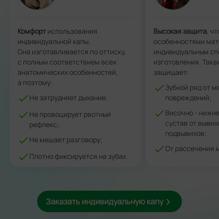
Комфорт
использования
Высокая защита
, ч
индивидуальной капы.
особенностями мат
Она изготавливается по оттиску,
индивидуальным с
с полным соответствием всех
изготовления. Така
анатомических особенностей,
защищает:
а поэтому:
Зубной ряд от м
Не затрудняет дыхание;
повреждений;
Височно - нижн
Не провоцирует рвотный
сустав от вывих
рефлекс;
подвывихов;
Не мешает разговору;
От рассечения м
Плотно фиксируется на зубах.
Заказать индивидуальную капу