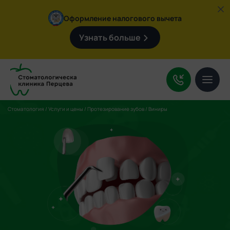
Оформление налогового вычета
Узнать больше
Услуги
О клинике
Цены
Стоматология
/
Услуги и цены
/
Протезирование зубов
/
Виниры
Врачи
Контакты
Поиск
по
сайту:
+7 (4932) 92-09-47