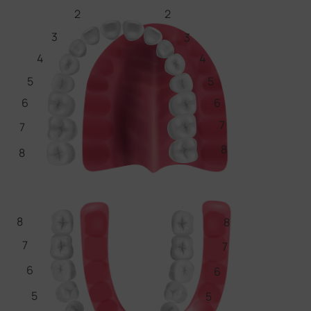
2
2
3
3
4
4
5
5
6
6
7
7
8
8
8
8
7
7
6
6
5
5