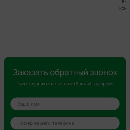
вне
конс
Заказать обратный звонок
Наш струдник ответит вам в ближайшее время