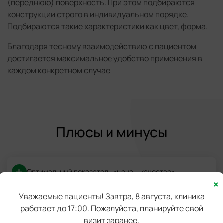
(переднюю) поверхность. При этом подбираются
конструкции строго в индивидуальном порядке.
Подбираются такие характеристики как цвет, форма.
Благодаря тесному взаимодействию с пациентом
достигается максимальное удобство применения в
каждом конкретном случае.
Плюсы и минусы
Оптимальный показатель «цена – качество»
×
Уважаемые пациенты! Завтра, 8 августа, клиника
Широкий выбор различных вариантов, которые
работает до 17:00. Пожалуйста, планируйте свой
подойдут для любого случая
визит заранее.