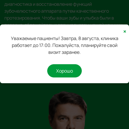
диагностика и восстановление функций
зубочелюстного аппарата путем качественного
протезирования. Чтобы ваши зубы и улыбка были в
порядке, обращайтесь к специалистам нашей клиники.
×
Перцев Сергей Станиславович
Уважаемые пациенты! Завтра, 8 августа, клиника
работает до 17:00. Пожалуйста, планируйте свой
Главный врач клиники, 25 лет практики в лечении и
визит заранее.
протезировании.
Хорошо
Получить консультацию