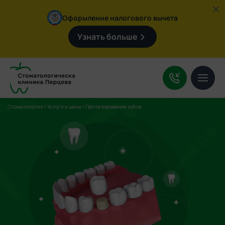
Оформление налогового вычета
Узнать больше
Услуги
О клинике
Цены
Стоматология
/
Услуги и цены
/
Протезирование зубов
Врачи
Контакты
Поиск
по
сайту:
+7 (4932) 92-09-47