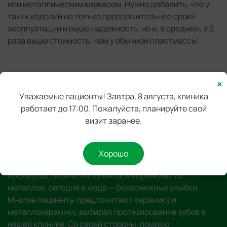
или металлическим каркасом. Нужно добавить, что у
таких изделий не только продолжительнее сроки
эксплуатации и выше надежность, но и, в среднем, в 2
раза выше стоимость, чем у обычной пластмассы.
×
“
Уважаемые пациенты! Завтра, 8 августа, клиника
работает до 17:00. Пожалуйста, планируйте свой
визит заранее.
Мнение эксперта
Хорошо
Если еще недавно реставрация зубов
преимущественно выполнялась коронками из
металлов, сегодня в моде — белоснежные улыбки.
Многие пациенты предпочитают керамику и
металлокерамику, выбирая протезирование зубов в
нашей клинике. Со своей стороны, помимо