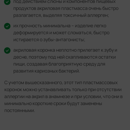
под действием слюны и компонентов пищевых
продуктов акриловая пластмасса очень быстро
разлагается, выделяя токсичный аллерген;
их прочность минимальна – изделие легко
деформируется и может сломаться, быстро
истирается о зубы-антагонисты;
акриловая коронка неплотно прилегает к зубу и
десне, поэтому под ней скапливаются остатки
пищи, создавая благоприятную среду для
развития кариозных бактерий.
С учетом вышесказанного, этот тип пластмассовых
коронок можно устанавливать только при отсутствии
аллергии на акрил в анамнезе и при условии, что они в
минимально короткие сроки будут заменены
постоянными.