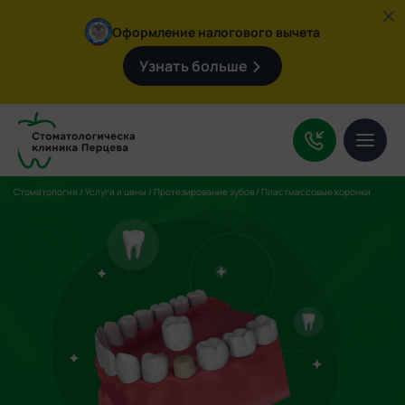
Оформление налогового вычета
Узнать больше
Услуги
О клинике
Цены
Стоматология
/
Услуги и цены
/
Протезирование зубов
/
Пластмассовые коронки
Врачи
Контакты
Поиск
по
сайту:
+7 (4932) 92-09-47