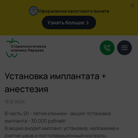
Оформление налогового вычета
Узнать больше
Услуги
О клинике
Цены
Врачи
Установка имплантата +
Контакты
анестезия
13.12.2024
Поиск
В честь 20 - летия клиники - акция! Установка
по
импланта - 30 000 рублей!
сайту:
В акцию входит имплант, установка, наложение и
+7 (4932) 92-09-47
снятие швов и постоперационный контроль.