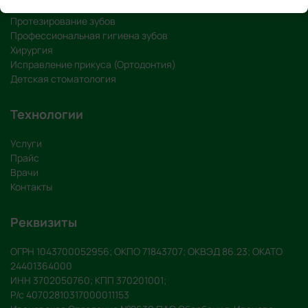
Имплантация зубов
Протезирование зубов
Профессиональная гигиена зубов
Хирургия
Исправление прикуса (Ортодонтия)
Детская стоматология
Технологии
Услуги
Прайс
Врачи
Контакты
Реквизиты
ОГРН 1043700052956; ОКПО 71843707; ОКВЭД 86.23; ОКАТО
24401364000
ИНН 3702050760; КПП 370201001;
Р/с 40702810317000011153