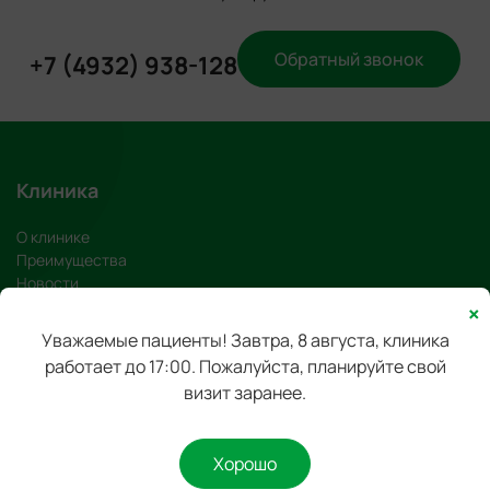
Обратный звонок
+7 (4932) 938-128
Клиника
О клинике
Преимущества
Новости
Журнал клиники
×
Вакансии
Уважаемые пациенты! Завтра, 8 августа, клиника
Отзывы
работает до 17:00. Пожалуйста, планируйте свой
визит заранее.
Услуги
Диагностика зубов
Хорошо
Лечение зубов