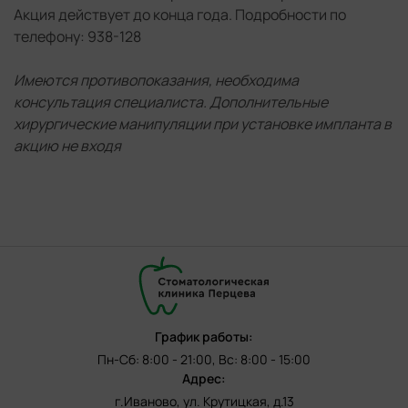
Акция действует до конца года. Подробности по
График работы:
телефону: 938-128
8 августа, клиника работает до 17:00.
Имеются противопоказания, необходима
Пн-Сб: 8:00 - 21:00, Вс: 8:00 - 15:00
консультация специалиста. Дополнительные
хирургические манипуляции при установке импланта в
Адрес:
акцию не входя
Иваново, ул. Крутицкая, д. 13
График работы:
Пн-Сб: 8:00 - 21:00, Вс: 8:00 - 15:00
Адрес:
г.Иваново, ул. Крутицкая, д.13