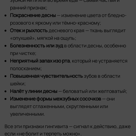
ранний признак;
Покраснение десны
— изменение цвета от бледно-
розового к яркому или тёмно-красному;
Отек и рыхлость
десневого края — ткань выглядит
«опухшей», мягкой на ощупь;
Болезненность или зуд
в области десны, особенно
при чистке;
Неприятный запах изо рта
, который не устраняется
полосканием;
Повышенная чувствительность
зубов в области
шейки;
Налёт у линии десны
— беловатый или желтоватый;
Изменение формы межзубных сосочков
— они
выглядят сглаженными, скругленными или
увеличенными.
Все эти признаки гингивита — сигнал к действию, даже
если «не болит и терпеть можно».