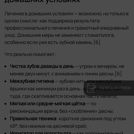
Лечение в домашних условиях — возможно, но только в
одном смысле: как поддержка результата
профессионального лечения и грамотный ежедневный
уход. Домашние меры не заменяют стоматолога,
особенно если уже есть зубной камень.[6]
Что реально помогает:
Чистка зубов дважды в день
— утром и вечером, не
менее двух минут, с вниманием к линии десны;[6]
Межзубная гигиена
— зубная нить или межзубные
ёршики как минимум раз в день: щетка не достает
ЗАПИСЬ НА ПРИЕМ
туда, где скапливается основная часть налета;
Мягкая или средне-мягкая щётка
— по
рекомендации врача, без «скобления» десны;
Правильная техника
: короткие движения под углом
45°, без нажима на десневой край;
Ирригатор для полости рта
— как дополнительный