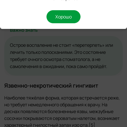
выраженный отек, болезненность при прикосновении,
интенсивная кровоточивость, иногда — общее
недомогание и подъём температуры.
Хорошо
Важно знать
Острое воспаление не стоит «перетерпеть» или
лечить только полосканиями. Это состояние
требует очного осмотра стоматолога, а не
самолечения в ожидании, пока само пройдёт.
Язвенно-некротический гингивит
Наиболее тяжёлая форма, которая встречается реже,
но требует немедленного обращения к врачу. На
деснах появляются болезненные язвы, межзубные
сосочки покрываются сероватым налетом, возникает
характерный гнилостный запах изо рта.[5]