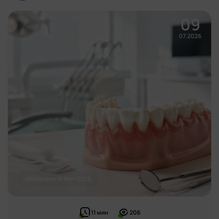
Жукова Марина Сергеевна
Автор
График работы:
Врач-стоматолог-терапевт. Первая категория.
09
8 августа, клиника работает до 17:00.
07.2026
Перцев Сергей Станиславович
Эксперт
Директор клиники, 20 лет практики в лечении и
Пн-Сб: 8:00 - 21:00, Вс: 8:00 - 15:00
протезировании. Высшая категория.
Адрес:
Иваново, ул. Крутицкая, д. 13
обновлено
16 Июл 2026
11
мин
206