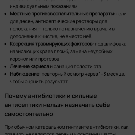
индивидуальным показаниям.
Местные противовоспалительные препараты
: гели
для десен, антисептические растворы для
полоскания — только по назначению врача и в
дополнение к чистке, не вместо неё.
Коррекция травмирующих факторов
: подшлифовка
нависающих краев пломб, замена неудобных
коронок или протезов.
Лечение кариеса
и санация полости рта.
Наблюдение
: повторный осмотр через 1–3 месяца,
чтобы оценить результат.
Почему антибиотики и сильные
антисептики нельзя назначать себе
самостоятельно
При обычном катаральном гингивите антибиотики, как
правило, не являются первым и основным шагом.