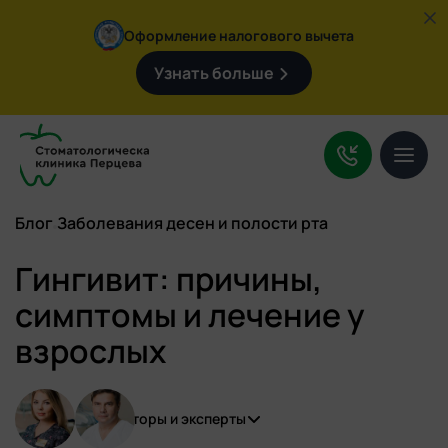
Оформление налогового вычета
Узнать больше
Услуги
О клинике
Цены
Блог
Заболевания десен и полости рта
Врачи
Гингивит: причины,
Контакты
симптомы и лечение у
взрослых
Поиск
по
сайту:
Авторы и эксперты
+7 (4932) 92-09-47