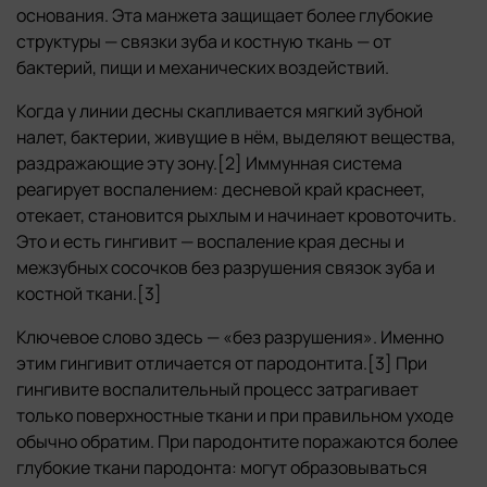
основания. Эта манжета защищает более глубокие
структуры — связки зуба и костную ткань — от
бактерий, пищи и механических воздействий.
Когда у линии десны скапливается мягкий зубной
налет, бактерии, живущие в нём, выделяют вещества,
раздражающие эту зону.[2] Иммунная система
реагирует воспалением: десневой край краснеет,
отекает, становится рыхлым и начинает кровоточить.
Это и есть гингивит — воспаление края десны и
межзубных сосочков без разрушения связок зуба и
костной ткани.[3]
Ключевое слово здесь — «без разрушения». Именно
этим гингивит отличается от пародонтита.[3] При
гингивите воспалительный процесс затрагивает
только поверхностные ткани и при правильном уходе
обычно обратим. При пародонтите поражаются более
глубокие ткани пародонта: могут образовываться