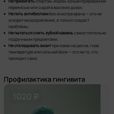
Не прижигать
спиртом, йодом, концентрированной
перекисью или содой в высоких дозах;
Не пить антибиотики
без осмотра врача — это не
ускорит выздоровление, а только создаст
проблемы;
Не пытаться снять зубной камень
самостоятельно
подручными предметами;
Не откладывать визит
при язвах на десне, гное,
температуре или сильной боли — это не то, что
проходит само.
Профилактика гингивита
1020 ₽