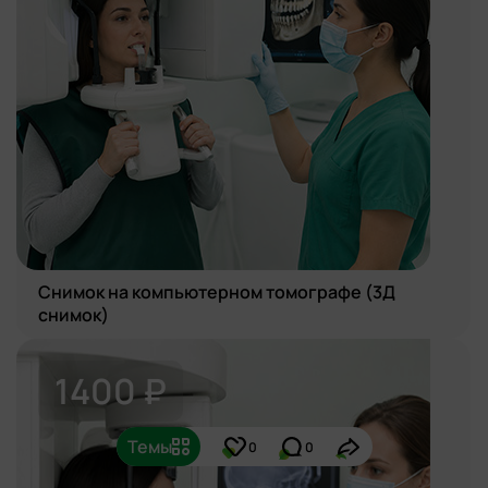
Снимок на компьютерном томографе (3Д
снимок)
1400 ₽
Темы
0
0